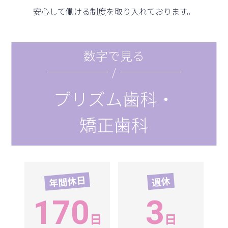
安心して働ける制度を取り入れております。
数字で見る
/
プリズム歯科・
矯正歯科
年間休日
週休
170
3
日
日