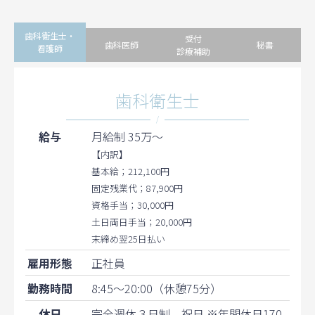
歯科衛生士・
受付
歯科医師
秘書
看護師
診療補助
歯科衛生士
/
給与
月給制 35万〜
【内訳】
基本給；212,100円
固定残業代；87,900円
資格手当；30,000円
土日両日手当；20,000円
末締め翌25日払い
雇用形態
正社員
勤務時間
8:45〜20:00（休憩75分）
休日
完全週休３日制、祝日 ※年間休日170