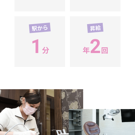
駅から
昇給
1
2
分
年
回